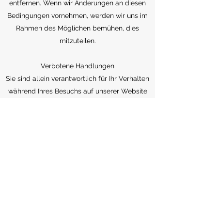
entfernen. Wenn wir Änderungen an diesen
Bedingungen vornehmen, werden wir uns im
Rahmen des Möglichen bemühen, dies
mitzuteilen.
Verbotene Handlungen
Sie sind allein verantwortlich für Ihr Verhalten
während Ihres Besuchs auf unserer Website
und verpflichten sich, alle Gesetze, Verträge,
geistiges Eigentum und Rechte Dritter
einzuhalten.
Kündigung
Ergotherapiepraxis Hand in Hand behält sich
das Recht vor, den Zugang zu unserer
Website zu beenden und die zukünftige
Nutzung unserer Dienste zu blockieren, wenn